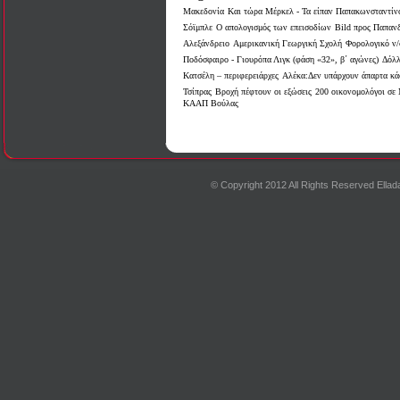
Μακεδονία
Και τώρα Μέρκελ - Τα είπαν Παπακωνσταντίν
Σόϊμπλε
Ο απολογισμός των επεισοδίων
Bild προς Παπαν
Αλεξάνδρειο
Αμερικανική Γεωργική Σχολή
Φορολογικό ν/
Ποδόσφαιρο - Γιουρόπα Λιγκ (φάση «32», β΄ αγώνες)
Δόλλ
Κατσέλη – περιφερειάρχες
Αλέκα:Δεν υπάρχουν άπαρτα κά
Τσίπρας
Βροχή πέφτουν οι εξώσεις
200 οικονομολόγοι σε
ΚΑΑΠ Βούλας
© Copyright 2012 All Rights Reserved Ell