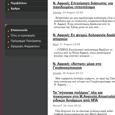
Ν. Αφρική: Επιχείρηση διάσωσης για
Περιβάλλον
παγιδευμένο ιπποπόταμο
Άρθρα
Zougla
24 August 10:09
Αντιμέτωποι με μια πρωτόγνωρη κατάσταση είναι ο
υπάλληλοι και οι επισκέπτες τουριστικού θερέτρου 
Ν. Αφρική. Ένας ιπποπόταμος βρίσκεται από το
απόγευμα της Τρίτης μέσα σε μια από... ...
Επικοινωνία
Ν. Αφρική: Εν ψυχρώ δολοφονία δεκ
Όλες οι προσφορές
απεργών
Πρόγραμμα Τηλεόρασης
Real
17 August 14:38
Εφημερίες Φαρμακείων
- (VIDEO) Εκτελεστικό απόσπασμα θυμίζουν οι
εικόνες από τη Νότια Αφρική, όπου αστυνομικοί
άνοιξαν πυρ εναντίον απεργών. ...
Ν. Αφρική: «Άσπρη» μέρα στο
Γιοχάνεσμπουργκ
Zougla
08 August 03:13
Μια ευχάριστη έκπληξη περίμενε, το πρωί της Τρίτ
τους κατοίκους στο κέντρο του Γιοχάνεσμπουργκ στ
Ν. Αφρική... ...
Τα "σύννεφα πολέμου" όλο και
πυκνώνουν στη Μ.Ανατολή.Αποστολή
ειδικών δυνάμεων από ΗΠΑ
NewsIT
29 June 05:32
Όλα δείχνουν ότι τα σύννεφα πολέμου αργά αλλά
σταθερά συγκεντρώνονται στη Μέση Ανατολή. ...