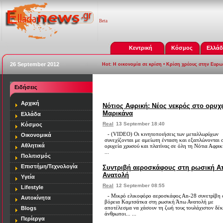
Beta
Κεντρική
Κόσμος
Ελλά
26 September 2012
Hot:
Η οικονομία σε κρίση
•
Κρίση χρέους στην Ευρ
Ειδήσεις
[
Εξεγέρσεις σε Μ. Ανατολή - 
Αρχική
Νότιος Αφρική: Νέος νεκρός στο ορυχ
Μαρικάνα
Ελλάδα
Real
13 September 18:40
Κόσμος
- (VIDEO) Οι κινητοποιήσεις των μεταλλωρύχων
Οικονομικά
συνεχίζονται με αμείωτη ένταση και εξαπλώνονται 
Αθλητικά
ορυχεία χρυσού και πλατίνας σε όλη τη Νότια Αφρι
...
Πολιτισμός
Επιστήμη/Τεχνολογία
Συντριβή αεροσκάφους στη ρωσική 
Ανατολή
Υγεία
Real
12 September 08:55
Lifestyle
- Μικρό ελικοφόρο αεροσκάφος Αn-28 συνετρίβη 
Αυτοκίνητα
βόρεια Καμτσάτκα στη ρωσική Άπω Ανατολή με
αποτέλεσμα να χάσουν τη ζωή τους τουλάχιστον δέ
Blogs
άνθρωποι... ...
Περίεργα