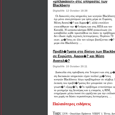
«μπλακάουτ» στις υπηρεσίες των
Blackberry
Digitallife
12 October 18:38
Οι διακοπές στις υπηρεσίες των κινητών Blackberr
όχι μόνο συνεχίστηκαν για τρίτη μέρα σε Ευρώπη,
Μέση Ανατολ�? και Αφρικ�?, αλλά επιπλέον
επεκτάθηκαν την �?ετάρτη και στις ΗΠΑ και τον
Καναδά. Η κατασκευάστρια RIM ανακοίνωσε ότι
καταβάλλει κάθε προσπάθεια να λύσει το πρόβλημα
δεν έδωσε όμβς τεχνικές λεπτομέρειες. Περίπου 70
εκατ. χρ�?στες σε όλο τον κόσμο βασίζονται σ�?
μερα στα Blackberry. ...
Προβλ�?ματα στο δίκτυο των Blackbe
σε Ευρώπη, Αφρικ�? και Μέση
Ανατολ�?
Digitallife
10 October 20:11
Δυσκολία στη πρόσβαση στο Ίντερνετ και στη χρ
ση δικτυακών υπηρεσιών είχαν πολλοί χρ�?στες
κινητών Blackberry λόγω προβλημάτων σε σέρβερ.
έκταση του προβλ�?ματος δεν μπορούσε να γίνει
γνωστ�? εξαρχ�?ς. �?ο πρόβλημα εντοπίστηκε α
το μεσημέρι της Δευτέρας και η εταιρεία, η RIM,
ενημέρωσε μέσω tweet ότι εργάζεται για την επίλυσ
του χωρίς να δώσει περισσότερες λεπτομέρειες. ...
Παλαιότερες ειδήσεις
Tags:
ΣΥΝ - Οικολόγοι Πράσινοι
ΥΠΕΡΓ
Ι. Τέντες
Δυτ