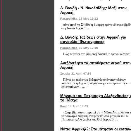
Δ. Βανδή - Ν. Νικολαΐδης: Μαζί στην
Αφρική!
Parapolitika
16 May 15:12
Λίγο μετά τη Σκιάθο η όμορφη τραγουδίστρια βρέθ
στη Νότιο Αφρική... ...
Δ. Βανδή: Ταξίδεψε στην Αφρική για
συναυλία! Φωτογραφίες
Parapolitika
12 May 12:15
Πώς περνάει στη μακρινή Αφρική η τραγουδίστρια; 
Ανεξάντλητα τα αποθέματα νερού στη
Αφρική
Zougla
21 April 07:35
Πάνω σε τεράστιες δεξαμενές υπόγειων υδάτων
«κάθεται» η Αφρική, σύμφωνα με νέα έρευνα Βρετα
επιστημόνων... ...
Μήνυμα του Πατριάρχη Αλεξανδρείας 
το Πάσχα
Real
14 April 14:03
- Στην βία που επικρατεί στην Μέση Ανατολή και 
υποσαχάρια Αφρική αναφέρεται στο μήνυμα του ο
Πατριάρχης Αλεξανδρείας, Θεόδωρος Β΄ ...
Νότια Αφρικ�?: Σταμάτησαν οι εισαγ