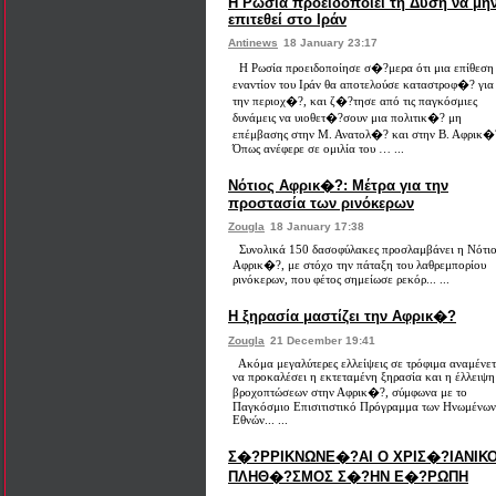
Η Ρωσία προειδοποιεί τη Δύση να μη
επιτεθεί στο Ιράν
Antinews
18 January 23:17
Η Ρωσία προειδοποίησε σ�?μερα ότι μια επίθεση
εναντίον του Ιράν θα αποτελούσε καταστροφ�? για
την περιοχ�?, και ζ�?τησε από τις παγκόσμιες
δυνάμεις να υιοθετ�?σουν μια πολιτικ�? μη
επέμβασης στην Μ. Ανατολ�? και στην Β. Αφρικ�
Όπως ανέφερε σε ομιλία του … ...
Νότιος Αφρικ�?: Μέτρα για την
προστασία των ρινόκερων
Zougla
18 January 17:38
Συνολικά 150 δασοφύλακες προσλαμβάνει η Νότιο
Αφρικ�?, με στόχο την πάταξη του λαθρεμπορίου
ρινόκερων, που φέτος σημείωσε ρεκόρ... ...
Η ξηρασία μαστίζει την Αφρικ�?
Zougla
21 December 19:41
Ακόμα μεγαλύτερες ελλείψεις σε τρόφιμα αναμένετ
να προκαλέσει η εκτεταμένη ξηρασία και η έλλειψη
βροχοπτώσεων στην Αφρικ�?, σύμφωνα με το
Παγκόσμιο Επισιτιστικό Πρόγραμμα των Ηνωμένων
Εθνών... ...
Σ�?ΡΡΙΚΝΩΝΕ�?ΑΙ Ο ΧΡΙΣ�?ΙΑΝΙΚ
ΠΛΗΘ�?ΣΜΟΣ Σ�?ΗΝ Ε�?ΡΩΠΗ