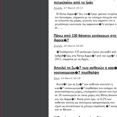
πετρελαίου από το Ιράν
Zougla
27 March 19:17
Η Νότια Αφρικ�? δεν εισ�?γαγε ιρανικό πετρέλα
τον Ιανουάριο, σύμφωνα με τα επίσημα στοιχεία απ
τα τελωνεία της χώρας, γεγονός που σημαίνει ότι η
μεγαλύτερη οικονομία της αφρικανικ�?ς ηπείρου 
ρε... ...
Πάνω από 130 θάνατοι ρινόκερων στη
Αφρικ�?
Zougla
20 March 06:00
�?ουλάχιστον 135 ρινόκεροι έχουν σκοτωθεί από
λαθροθ�?ρες στη Νότια Αφρικ�? από την αρχ�? 
2012, σύμφωνα με τις Αρχές... ...
Απειλεί τη ζω�? των ασθενών η κακ
νοσοκομειακ�? περίθαλψη
Skai
14 March 10:19
Απειλ�? για τη ζω�? των ασθενών αποτελεί η
κακ�? νοσοκομειακ�? περίθαλψη που υπάρχει σε
αναπτυσσόμενες χώρες, επισημαίνει έρευνα που έγι
σε 26 νοσοκομεία σε οκτώ χώρες στη Μέση Ανατο
και την Αφρικ�?. Κατά μέσο όρο, το 8,2% των
ασθενών υπέστη μη σκόπιμους τραυματισμούς που
είχαν ως αποτέλεσμα τη μόνιμη παράλυση �? ακό
και το θάνατο. ...