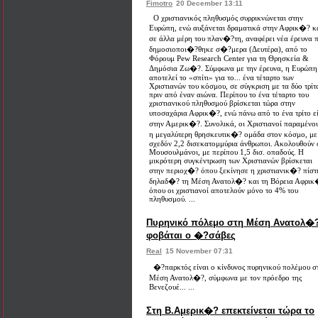
Fimotro
20 December 13:11
Ο χριστιανικός πληθυσμός συρρικνώνεται στην
Ευρώπη, ενώ αυξάνεται δραματικά στην Αφρικ�? κ
σε άλλα μέρη του πλαν�?τη, αναφέρει νέα έρευνα 
δημοσιοποι�?θηκε σ�?μερα (Δευτέρα), από το
Φόρουμ Pew Research Center για τη Θρησκεία &
Δημόσια Ζω�?. Σύμφωνα με την έρευνα, η Ευρώπη
αποτελεί το «σπίτι» για το... ένα τέταρτο των
Χριστιανών του κόσμου, σε σύγκριση με τα δύο τρίτ
πριν από έναν αιώνα. Περίπου το ένα τέταρτο του
χριστιανικού πληθυσμού βρίσκεται τώρα στην
υποσαχάρια Αφρικ�?, ενώ πάνω από το ένα τρίτο ε
στην Αμερικ�?. Συνολικά, οι Χριστιανοί παραμένο
η μεγαλύτερη θρησκευτικ�? ομάδα στον κόσμο, με
σχεδόν 2,2 δισεκατομμύρια άνθρωποι. Ακολουθούν 
Μουσουλμάνοι, με περίπου 1,5 δισ. οπαδούς. Η
μικρότερη συγκέντρωση των Χριστιανών βρίσκεται
στην περιοχ�? όπου ξεκίνησε η χριστιανικ�? πίστ
δηλαδ�? τη Μέση Ανατολ�? και τη Βόρεια Αφρικ
όπου οι χριστιανοί αποτελούν μόνο το 4% του
πληθυσμού. ...
Πυρηνικό πόλεμο στη Μέση Ανατολ�
φοβάται ο �?σάβες
Real
15 November 07:31
�?παρκτός είναι ο κίνδυνος πυρηνικού πολέμου σ
Μέση Ανατολ�?, σύμφωνα με τον πρόεδρο της
Βενεζουέ... ...
Στη Β.Αμερικ�? επεκτείνεται τώρα το