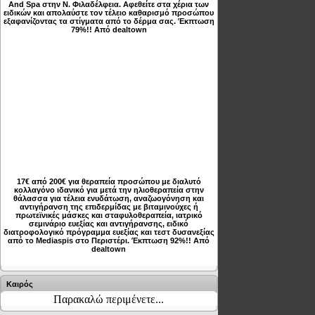
And Spa στην Ν. Φιλαδέλφεια. Αφεθείτε στα χέρια των
ειδικών και απολαύστε τον τέλειο καθαρισμό προσώπου
εξαφανίζοντας τα στίγματα από το δέρμα σας. Έκπτωση
79%!! Από dealtown
17€ από 200€ για θεραπεία προσώπου με διαλυτό
κολλαγόνο ιδανικό για μετά την ηλιοθεραπεία στην
θάλασσα για τέλεια ενυδάτωση, αναζωογόνηση και
αντιγήρανση της επιδερμίδας με βιταμινούχες ή
πρωτεϊνικές μάσκες και σταφυλοθεραπεία, ιατρικό
σεμινάριο ευεξίας και αντιγήρανσης, ειδικό
διατροφολογικό πρόγραμμα ευεξίας και τεστ δυσανεξίας
από το Mediaspis στο Περιστέρι. Έκπτωση 92%!! Από
dealtown
Καιρός
Παρακαλώ περιμένετε...