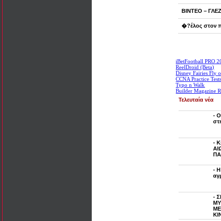
ΒΙΝΤΕΟ – ΓΛΕΖΟ
�?έλος στον π
iBetFootball PRO 
ReelDroid (Beta)
Disney Fairies Fly 
CCNA Practice Test
Typo n Walk
Builder Magazine 
Τελευταία νέα
- 
στ
- 
ΑΙ
ΠΑ
- 
αγ
- 
ΜΥ
ΜΕ
ΚΙ