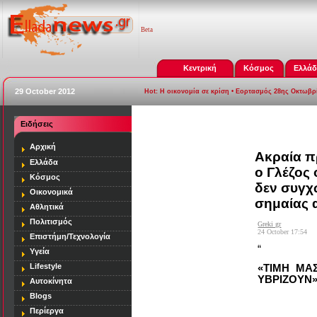
Beta
Κεντρική
Κόσμος
Ελλά
29 October 2012
Hot:
Η οικονομία σε κρίση
• Εορτασμός 28ης Οκτωβρ
Ειδήσεις
[
Blogs
]
Αρχική
Ακραία π
Ελλάδα
ο Γλέζος
Κόσμος
δεν συγχ
Οικονομικά
σημαίας 
Αθλητικά
Πολιτισμός
Greki gr
24 October 17:54
Επιστήμη/Τεχνολογία
“
Υγεία
Lifestyle
«ΤΙΜΗ ΜΑ
ΥΒΡΙΖΟΥΝ
Αυτοκίνητα
Blogs
Περίεργα