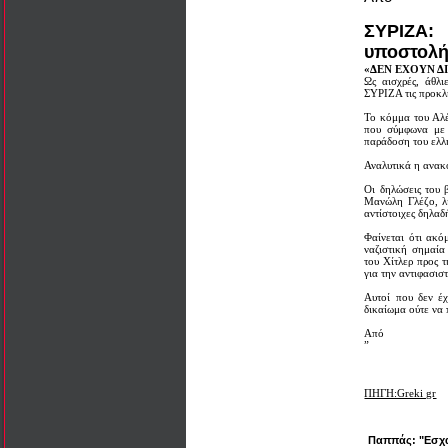
ΣΥΡΙΖΑ:
υποστολή
«ΔΕΝ ΕΧΟΥΝ Δ
Ως αισχρές, άθλι
ΣΥΡΙΖΑ τις προκλ
Το κόμμα του Αλέ
που σύμφωνα με 
παράδοση του ελλ
Αναλυτικά η ανακ
Οι δηλώσεις του 
Μανώλη Γλέζο, λί
αντίστοιχες δηλαδ
Φαίνεται ότι ακό
ναζιστική σημαία
του Χίτλερ προς 
για την αντιφασισ
Αυτοί που δεν έχ
δικαίωμα ούτε να
Από
”
ΠΗΓΗ:Greki gr
Παππάς: "Εσχα