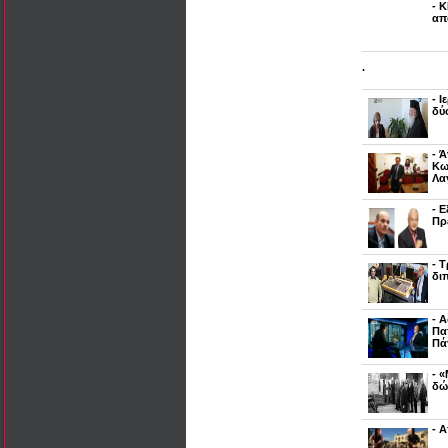
- 
απ
.
- 
δύ
- 
Κω
Λα
- 
Πρ
- 
δι
- 
Πα
Πά
- 
δώ
- 