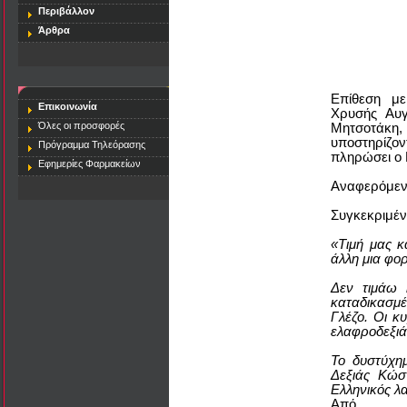
Περιβάλλον
Άρθρα
Επίθεση με
Επικοινωνία
Χρυσής Αυ
Όλες οι προσφορές
Μητσοτάκη
υποστηρίζον
Πρόγραμμα Τηλεόρασης
πληρώσει ο 
Εφημερίες Φαρμακείων
Αναφερόμενο
Συγκεκριμέν
«Τιμή μας κ
άλλη μια φορ
Δεν τιμάω 
καταδικασμέ
Γλέζο. Οι κ
ελαφροδεξιά
Το δυστύχημ
Δεξιάς Κώσ
Ελληνικός λ
Από