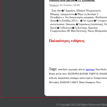
Thebest
04 October 15:59
Στην Ακτ�? Δυμαίων, (Παλαιό Πτωχοκομείο
Πάτρας), πραγματοποι�?θηκε τη Δευτέρα 3
Οκτωβρίου ο 3ος διαγωνισμός ομορφιάς «Καλλιστεί
Δυτικ�?ς Ελλάδας 2011». �?ην κριτικ�? επιτρο
αποτελούσαν: Ιάσωνας �?σιρτσίκος (στυλίστας), Λί
Χαντζ�? (Πολιτευτ�?ς Αιτ/νίας), Χριστίνα
Γεωργοπούλου (Β' Miss Πελ/σος), Νίκος Μπάμπαλης
...
Παλαιότερες ειδήσεις
Tags:
σκανδαλο
χωρισμός
ψώνια
shopping
Έφη Θώδη
Βίσση
φενγκ σουι
ΔΕΣΠΟΙΝΑ ΒΑΝΔΗ
ΓΙΩΡΓΟΣ ΜΑΖΩ
δεξίωση
Διασκέδαση
διασημοι καλοντυμένοι
Ευαγγελλάτο
Μενεγάκη
MARIAH CAREY
Maria Sharapova
Νίνο
© Copyright 2012 All Rights Reserved Ell