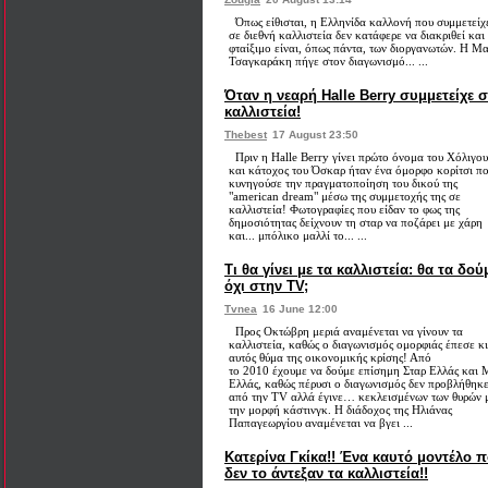
Όπως είθισται, η Ελληνίδα καλλονή που συμμετείχ
σε διεθνή καλλιστεία δεν κατάφερε να διακριθεί και
φταίξιμο είναι, όπως πάντα, των διοργανωτών. Η Μ
Τσαγκαράκη πήγε στον διαγωνισμό... ...
Όταν η νεαρή Halle Berry συμμετείχε σ
καλλιστεία!
Thebest
17 August 23:50
Πριν η Halle Berry γίνει πρώτο όνομα του Χόλιγου
και κάτοχος του Όσκαρ ήταν ένα όμορφο κορίτσι π
κυνηγούσε την πραγματοποίηση του δικού της
"american dream" μέσω της συμμετοχής της σε
καλλιστεία! Φωτογραφίες που είδαν το φως της
δημοσιότητας δείχνουν τη σταρ να ποζάρει με χάρη
και... μπόλικο μαλλί το... ...
Τι θα γίνει με τα καλλιστεία: θα τα δού
όχι στην TV;
Tvnea
16 June 12:00
Προς Οκτώβρη μεριά αναμένεται να γίνουν τα
καλλιστεία, καθώς ο διαγωνισμός ομορφιάς έπεσε κι
αυτός θύμα της οικονομικής κρίσης! Από
το 2010 έχουμε να δούμε επίσημη Σταρ Ελλάς και 
Ελλάς, καθώς πέρυσι ο διαγωνισμός δεν προβλήθηκ
από την TV αλλά έγινε… κεκλεισμένων των θυρών 
την μορφή κάστινγκ. Η διάδοχος της Ηλιάνας
Παπαγεωργίου αναμένεται να βγει ...
Κατερίνα Γκίκα!! Ένα καυτό μοντέλο 
δεν το άντεξαν τα καλλιστεία!!