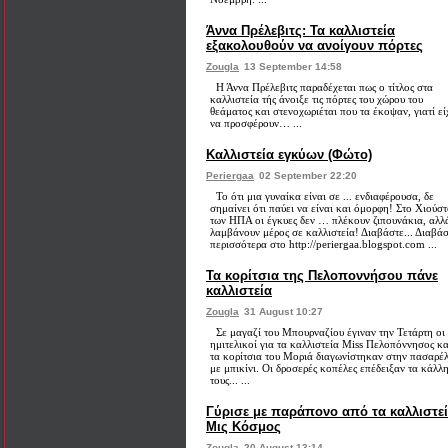
Άννα Πρέλεβιτς: Τα καλλιστεία
εξακολουθούν να ανοίγουν πόρτες
Zougla
13 September 14:58
Η Άννα Πρέλεβιτς παραδέχεται πως ο τίτλος στα
καλλιστεία τής άνοιξε τις πόρτες του χώρου του
θεάματος και στενοχωριέται που τα έκοψαν, γιατί εί
να προσφέρουν… ...
Καλλιστεία εγκύων (Φώτο)
Periergaa
02 September 22:20
Το ότι μια γυναίκα είναι σε ... ενδιαφέρουσα, δε
σημαίνει ότι παύει να είναι και όμορφη! Στο Χιούσ
των ΗΠΑ οι έγκυες δεν … πλέκουν ζιπουνάκια, αλλ
λαμβάνουν μέρος σε καλλιστεία! Διαβάστε... Διαβά
περισσότερα στο http://periergaa.blogspot.com ...
Τα κορίτσια της Πελοποννήσου πάνε
καλλιστεία
Zougla
31 August 10:27
Σε μαγαζί του Μπουρναζίου έγιναν την Τετάρτη οι
ημιτελικοί για τα καλλιστεία Miss Πελοπόννησος κα
τα κορίτσια του Μοριά διαγωνίστηκαν στην πασαρέ
με μπικίνι. Οι δροσερές κοπέλες επέδειξαν τα κάλλ
τους... ...
Γύρισε με παράπονο από τα καλλιστε
Μις Κόσμος
Zougla
20 August 13:14