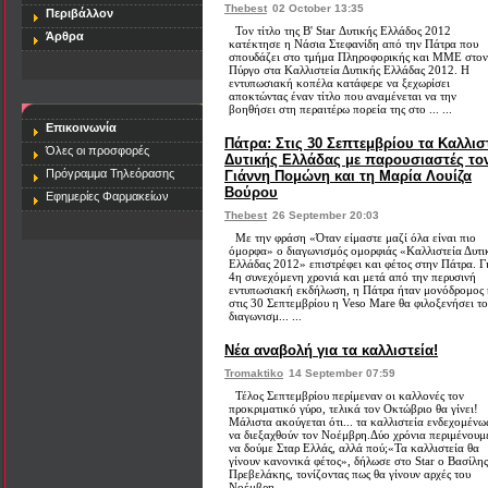
Thebest
02 October 13:35
Περιβάλλον
Τον τίτλο της B' Star Δυτικής Ελλάδος 2012
Άρθρα
κατέκτησε η Νάσια Στεφανίδη από την Πάτρα που
σπουδάζει στο τμήμα Πληροφορικής και ΜΜΕ στον
Πύργο στα Καλλιστεία Δυτικής Ελλάδας 2012. Η
εντυπωσιακή κοπέλα κατάφερε να ξεχωρίσει
αποκτώντας έναν τίτλο που αναμένεται να την
βοηθήσει στη περαιτέρω πορεία της στο ... ...
Επικοινωνία
Πάτρα: Στις 30 Σεπτεμβρίου τα Καλλισ
Όλες οι προσφορές
Δυτικής Ελλάδας με παρουσιαστές το
Πρόγραμμα Τηλεόρασης
Γιάννη Πομώνη και τη Μαρία Λουίζα
Βούρου
Εφημερίες Φαρμακείων
Thebest
26 September 20:03
Με την φράση «Όταν είμαστε μαζί όλα είναι πιο
όμορφα» ο διαγωνισμός ομορφιάς «Καλλιστεία Δυτι
Ελλάδας 2012» επιστρέφει και φέτος στην Πάτρα. Γ
4η συνεχόμενη χρονιά και μετά από την περυσινή
εντυπωσιακή εκδήλωση, η Πάτρα ήταν μονόδρομος 
στις 30 Σεπτεμβρίου η Veso Mare θα φιλοξενήσει τ
διαγωνισμ... ...
Νέα αναβολή για τα καλλιστεία!
Tromaktiko
14 September 07:59
Τέλος Σεπτεμβρίου περίμεναν οι καλλονές τον
προκριματικό γύρο, τελικά τον Οκτώβριο θα γίνει!
Μάλιστα ακούγεται ότι... τα καλλιστεία ενδεχομένω
να διεξαχθούν τον Νοέμβρη.Δύο χρόνια περιμένουμ
να δούμε Σταρ Ελλάς, αλλά πού;«Τα καλλιστεία θα
γίνουν κανονικά φέτος», δήλωσε στο Star ο Βασίλης
Πρεβελάκης, τονίζοντας πως θα γίνουν αρχές του
Νοέμβρη. ...