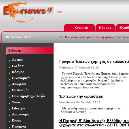
Beta
Κεντρική
Κόσμος
Ελλά
07 October 2012
Hot:
Η οικονομία σε κρίση
•
Κρίση χρέους στην Ευρ
Ειδήσεις
[
καλλιστεια
]
Αρχική
Γραφείο Τελετών χορηγός σε καλλιστεί
Ελλάδα
Periergaa
07 October 02:15
Κόσμος
Γνωστό Γραφείο Τελετών της Πάτρας, ήταν έμμεσο
«χορηγός» στα «Καλλιστεία Δυτικής Ελλάδας», που
Οικονομικά
διεξήχθησαν την περασμένη Κυριακή. Διαβάστε
περισσότερα » Διαβάστε περισσότερα στο
Αθλητικά
http://periergaa.blogspot.com ...
Πολιτισμός
Έστεψαν την ωραιότερη!
Επιστήμη/Τεχνολογία
Υγεία
Newsbeast
04 October 02:16
Lifestyle
Με μεγάλη επιτυχία, πραγματοποιήθηκαν τα
Καλλιστεία Δυτικής... ...
Αυτοκίνητα
Blogs
Η Πατρινή B' Star Δυτικής Ελλάδος π
ξεχώρισε στα καλλιστεία - ΔΕΙΤΕ ΒΙΝ
Περίεργα