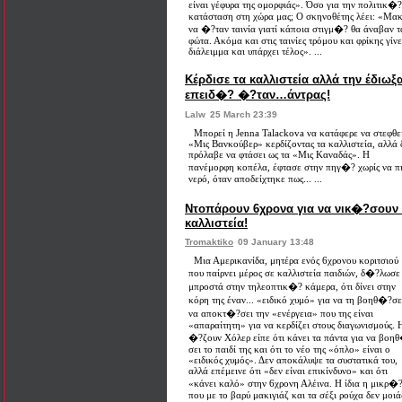
είναι γέφυρα της ομορφιάς». Όσο για την πολιτικ�?
κατάσταση στη χώρα μας; Ο σκηνοθέτης λέει: «Μακ
να �?ταν ταινία γιατί κάποια στιγμ�? θα άναβαν τ
φώτα. Ακόμα και στις ταινίες τρόμου και φρίκης γίνε
διάλειμμα και υπάρχει τέλος». ...
Κέρδισε τα καλλιστεία αλλά την έδιωξ
επειδ�? �?ταν…άντρας!
Lalw
25 March 23:39
Μπορεί η Jenna Talackova να κατάφερε να στεφθε
«Μις Βανκούβερ» κερδίζοντας τα καλλιστεία, αλλά 
πρόλαβε να φτάσει ως τα «Μις Καναδάς». Η
πανέμορφη κοπέλα, έφτασε στην πηγ�? χωρίς να πι
νερό, όταν αποδείχτηκε πως... ...
Ντοπάρουν 6χρονα για να νικ�?σουν
καλλιστεία!
Tromaktiko
09 January 13:48
Μια Αμερικανίδα, μητέρα ενός 6χρονου κοριτσιού
που παίρνει μέρος σε καλλιστεία παιδιών, δ�?λωσε
μπροστά στην τηλεοπτικ�? κάμερα, ότι δίνει στην
κόρη της έναν... «ειδικό χυμό» για να τη βοηθ�?σε
να αποκτ�?σει την «ενέργεια» που της είναι
«απαραίτητη» για να κερδίζει στους διαγωνισμούς. 
�?ζουν Χόλερ είπε ότι κάνει τα πάντα για να βοη
σει το παιδί της και ότι το νέο της «όπλο» είναι ο
«ειδικός χυμός». Δεν αποκάλυψε τα συστατικά του,
αλλά επέμεινε ότι «δεν είναι επικίνδυνο» και ότι
«κάνει καλό» στην 6χρονη Αλέινα. Η ίδια η μικρ�?
που με το βαρύ μακιγιάζ και τα σέξι ρούχα δεν μοιά