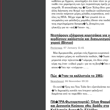
καθόλου με 6χρονο, υποστηρίζει ότι όταν πίνει το χ
νιώθει πιο χαρούμενη και έχει περισσότερη όρεξη γ
παιχνίδι. Η αποκάλυψη της �?ζουν Χόλερ δίνει μια
άλλη διάσταση στο θεσμό των παιδικών καλλιστείων
στα οποία παίρνουν μέρος χιλιάδες κοριτσάκια, από
όλες τις ΗΠΑ. Μέχρι τώρα �?ταν γνωστό ότι οι
υπερφίαλες και φιλόδοξες μαμάδες έδιναν στα παιδι
τους συμπληρώματα διατροφ�?ς, βιταμίνες και
γλυκόζη για να «αυξ�?σουν» τις...
Ντοπάρουν εξάχρονα κοριτσάκια για 
κερδίσουν καλλιστεία και διαγωνισμο
χορού (Βίντεο)
Periergaa
07 January 11:41
Μια Αμερικανίδα, μητέρα ενός 6χρονου κοριτσιού
που παίρνει μέρος σε καλλιστεία παιδιών, δ�?λωσε
μπροστά στην τηλεοπτικ�? κάμερα, ότι δίνει στην
κόρη της έναν «ειδικό χυμό» για να τη βοηθ�?σει 
αποκτ�?σει την «ενέργεια»... ...
Πώς �?ταν τα καλλιστεία το 1981;
Newsbeast
06 November 09:33
Οι εκπλ�?ξεις του You Tube δεν εξαντλούνται πο
�?ο δημοφιλές κανάλι του ίντερνετ φιλοξενεί
διαμάντια από το παρελθόν που... ...
ΠΑ�?ΡΑ-Φωτορεπορτάζ: Όλγα Φαρμ
και Διονυσία Κούκιου χθες βράδυ στα
Καλλιστεία Δυτικ�?ς Ελλάδας