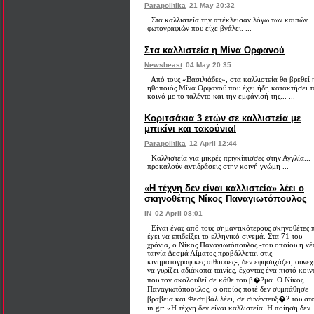
Parapolitika
21 May 20:32
Στα καλλιστεία την απέκλεισαν λόγω των καυτών
φωτογραφιών που είχε βγάλει. ...
Στα καλλιστεία η Μίνα Ορφανού
Newsbeast
04 May 20:35
Από τους «Βασιλιάδες», στα καλλιστεία θα βρεθεί 
ηθοποιός Μίνα Ορφανού που έχει ήδη κατακτήσει τ
κοινό με το ταλέντο και την εμφάνισή της... ...
Κοριτσάκια 3 ετών σε καλλιστεία με
μπικίνι και τακούνια!
Parapolitika
12 April 12:44
Καλλιστεία για μικρές πριγκίπισσες στην Αγγλία...
προκαλούν αντιδράσεις στην κοινή γνώμη ...
«Η τέχνη δεν είναι καλλιστεία» λέει ο
σκηνοθέτης Νίκος Παναγιωτόπουλος
IN
02 April 08:01
Είναι ένας από τους σημαντικότερους σκηνοθέτες 
έχει να επιδείξει το ελληνικό σινεμά. Στα 71 του
χρόνια, ο Νίκος Παναγιωτόπουλος -του οποίου η νέ
ταινία Δεσμά Αίματος προβάλλεται στις
κινηματογραφικές αίθουσες-, δεν εφησυχάζει, συνεχ
να γυρίζει αδιάκοπα ταινίες, έχοντας ένα πιστό κοιν
που τον ακολουθεί σε κάθε του β�?μα. O Νίκος
Παναγιωτόποουλος, ο οποίος ποτέ δεν συμπάθησε
βραβεία και Φεστιβάλ λέει, σε συνέντευξ�? του στ
in.gr: «Η τέχνη δεν είναι καλλιστεία. Η ποίηση δεν