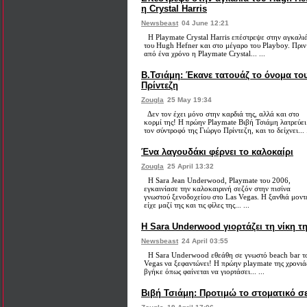
η Crystal Harris
Newsbeast
04 June 12:21
​Η Playmate Crystal Harris επέστρεψε στην αγκαλι
του Hugh Hefner και στο μέγαρο του Playboy. Πριν
από ένα χρόνο η Playmate Crystal... ...
Β.Τσιάμη: Έκανε τατουάζ το όνομα το
Πρίντεζη
Zougla
25 May 19:34
Δεν τον έχει μόνο στην καρδιά της, αλλά και στο
κορμί της! Η πρώην Playmate Βιβή Τσιάμη λατρεύει
τον σύντροφό της Γιώργο Πρίντεζη, και το δείχνει... .
Ένα λαγουδάκι φέρνει το καλοκαίρι
Zougla
25 April 13:32
Η Sara Jean Underwood, Playmate του 2006,
εγκαινίασε την καλοκαιρινή σεζόν στην πισίνα
γνωστού ξενοδοχείου στο Las Vegas. Η ξανθιά μοντ
είχε μαζί της και τις φίλες της... ...
Η Sara Underwood γιορτάζει τη νίκη τ
Newsbeast
24 April 03:55
Η Sara Underwood εθεάθη σε γνωστό beach bar τ
Vegas να ξεφαντώνει! Η πρώην playmate της χρονιά
βγήκε όπως φαίνεται να γιορτάσει... ...
Βιβή Τσιάμη: Προτιμώ το στοματικό σ