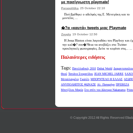
με πασίγνωστη playmate!
Parapolitika
25 October 22:10
Πού βρέθηκε ο αδελφός της Ε. Μενεγάκη και το
μοντέλο; ...
�?α «καυτά» tweets μιας Playmate
Zougla
19 October 12:50
Η Jessa Hinton είναι λαγουδάκι του Playboy και έχ
την καλ�? συν�?θεια να ανεβάζει στο Twitter
προκλητικές φωτογραφίες. Δείτε το κορίτσι στις... ...
Παλαιότερες ειδήσεις
Tags:
Πανελλαδικές 2010
Dubai World
Διαμαντοπούλο
Θεού
Τατιάνα Στεφανίδου
JEAN MICHEL JARRE
SAXO
Μεταλλαγμένα
Γκαλέτι
ΜΠΟΡΝΤΕΛΟ Η ΕΛΛΑΣ
ΑΣΩΠ
ΑΝΥΠΟΛΗΠΤΟΣ ΦΩΝΑΞΕ
Αλ. Παπαρήγα
ΠΡΕΒΕΖΑ
Μπετζέλου Μαρία
Στο σπίτι του Δόκτορα Nakamatsu
Prim
© Copyright 2012 All Rights Reserved Ell