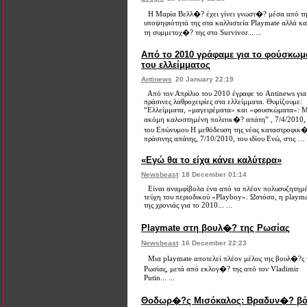
Η Μαρία Βελλ�? έχει γίνει γνωστ�? μέσα από τ
υποψηφιότητά της στα καλλιστεία Playmate αλλά κα
τη συμμετοχ�? της στο Survivor... ...
Από το 2010 γράφαμε για το φούσκωμ
του ελλείμματος
Antinews
20 January 22:19
Από τον Απρίλιο του 2010 έγραφε το Antinews για 
πράσινες λαθροχειρίες στα ελλείμματα. Θυμίζουμε:
“Ελλείμματα, «μαγειρέματα» και «φουσκώματα»: 
ακόμη καλοστημένη πολιτικ�? απάτη” , 7/4/2010,
του Επώνυμου Η μεθόδευση της νέας καταστροφικ
πράσινης απάτης, 7/10/2010, του ιδίου Ενώ, στις … .
«Εγώ θα το είχα κάνει καλύτερα»
Newsbeast
18 December 01:14
Είναι αναμφίβολα ένα από τα πλέον πολυσυζητημ
τεύχη του περιοδικού «Playboy». Ωστόσο, η playm
της χρονιάς για το 2010... ...
Playmate στη βουλ�? της Ρωσίας
Newsbeast
16 December 22:23
Μια playmate αποτελεί πλέον μέλος της βουλ�?ς 
Ρωσίας, μετά από εκλογ�? της από τον Vladimir
Putin... ...
Θοδωρ�?ς Μισόκαλος: Βραδυν�? βό