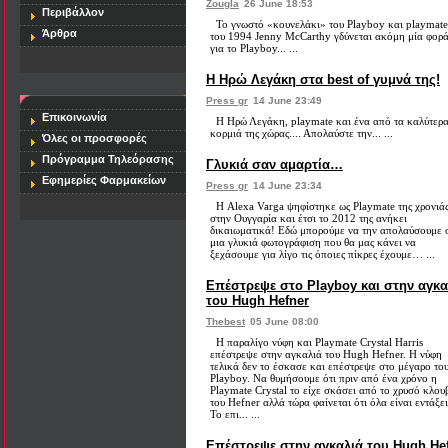
Zougla
26 June 18:53
Περιβάλλον
Το γνωστό «κουνελάκι» του Playboy και playmate
Άρθρα
του 1994 Jenny McCarthy γδύνεται ακόμη μία φορ
για το Playboy... ...
Η Ηρώ Λεγάκη στα best of γυμνά της!
Press gr
14 June 23:49
Επικοινωνία
Η Ηρώ Λεγάκη, playmate και ένα από τα καλύτερ
κορμιά της χώρας.... Απολαύστε την... ...
Όλες οι προσφορές
Πρόγραμμα Τηλεόρασης
Γλυκιά σαν αμαρτία…
Εφημερίες Φαρμακείων
Press gr
14 June 23:34
Η Alexa Varga ψηφίστηκε ως Playmate της χρονιά
στην Ουγγαρία και έτσι το 2012 της ανήκει
δικαιωματικά! Εδώ μπορούμε να την απολαύσουμε 
μια γλυκιά φωτογράφιση που θα μας κάνει να
ξεχάσουμε για λίγο τις όποιες πίκρες έχουμε… ...
Επέστρεψε στο Playboy και στην αγκα
του Hugh Hefner
Thebest
05 June 08:00
Η παραλίγο νύφη και Playmate Crystal Harris
επέστρεψε στην αγκαλιά του Hugh Hefner. Η νύφη
τελικά δεν το έσκασε και επέστρεψε στο μέγαρο το
Playboy. Να θυμήσουμε ότι πριν από ένα χρόνο η
Playmate Crystal το είχε σκάσει από το χρυσό κλου
του Hefner αλλά τώρα φαίνεται ότι όλα είναι εντάξει
Το επι... ...
Επέστρεψε στην αγκαλιά του Hugh He