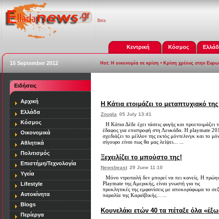
Beta
Κεντρική
Κόσμος
Ελλά
15 September 2012
Hot:
Η οικονομία σε κρίση
•
Κρίση χρέους στην Ευρ
Ειδήσεις
[
Playmate 2010
]
Αρχική
Η Κάτια ετοιμάζει το μεταπτυχιακό της
Ελλάδα
Zougla
05 July 13:41
Κόσμος
Η Κάτια Δέδε έχει τάσεις φυγής και προετοιμάζει 
έδαφος για επιστροφή στη Λευκάδα. Η playmate 20
Οικονομικά
σχεδιάζει το μέλλον της εκτός μόντελινγκ και το μό
σίγουρο είναι πως θα μας λείψει... ...
Αθλητικά
Πολιτισμός
Ξεχειλίζει το μπούστο της!
Επιστήμη/Τεχνολογία
Newsbeast
29 June 11:10
Υγεία
Μόνο ντροπαλή δεν μπορεί να πει κανείς. Η πρώη
Playmate της Αμερικής, είναι γνωστή για τις
Lifestyle
προκλητικές της εμφανίσεις με αποκορύφωμα το σε
Αυτοκίνητα
παραλία της Καραϊβικής... ...
Blogs
Κουνελάκι ετών 40 τα πέταξε όλα «έξω
Περίεργα