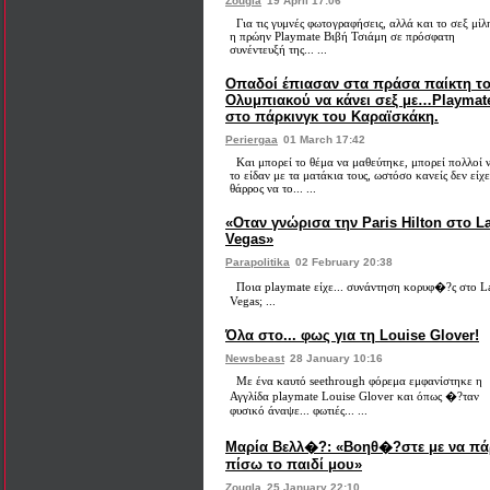
Zougla
19 April 17:06
Για τις γυμνές φωτογραφήσεις, αλλά και το σεξ μίλ
η πρώην Playmate Βιβή Τσιάμη σε πρόσφατη
συνέντευξή της... ...
Οπαδοί έπιασαν στα πράσα παίκτη τ
Ολυμπιακού να κάνει σεξ με…Playmat
στο πάρκινγκ του Καραϊσκάκη.
Periergaa
01 March 17:42
Και μπορεί το θέμα να μαθεύτηκε, μπορεί πολλοί 
το είδαν με τα ματάκια τους, ωστόσο κανείς δεν είχε
θάρρος να το... ...
«Οταν γνώρισα την Paris Hilton στο L
Vegas»
Parapolitika
02 February 20:38
Ποια playmate είχε... συνάντηση κορυφ�?ς στο L
Vegas; ...
Όλα στο... φως για τη Louise Glover!
Newsbeast
28 January 10:16
Με ένα καυτό seethrough φόρεμα εμφανίστηκε η
Αγγλίδα playmate Louise Glover και όπως �?ταν
φυσικό άναψε... φωτιές... ...
Μαρία Βελλ�?: «Βοηθ�?στε με να π
πίσω το παιδί μου»
Zougla
25 January 22:10