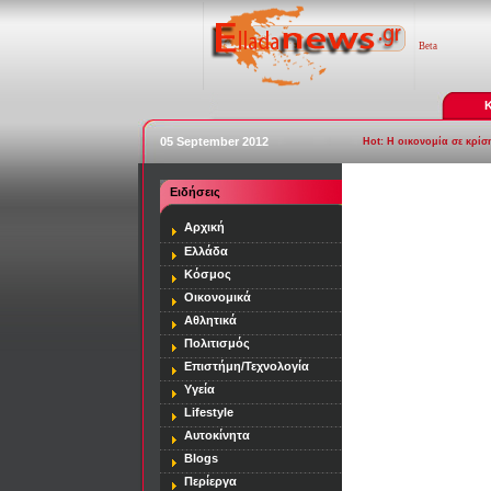
Beta
Κ
05 September 2012
Hot:
Η οικονομία σε κρίσ
Ειδήσεις
[
Quasar
]
Αρχική
Ελλάδα
Κόσμος
Οικονομικά
Αθλητικά
Πολιτισμός
Επιστήμη/Τεχνολογία
Υγεία
Lifestyle
Αυτοκίνητα
Blogs
Περίεργα