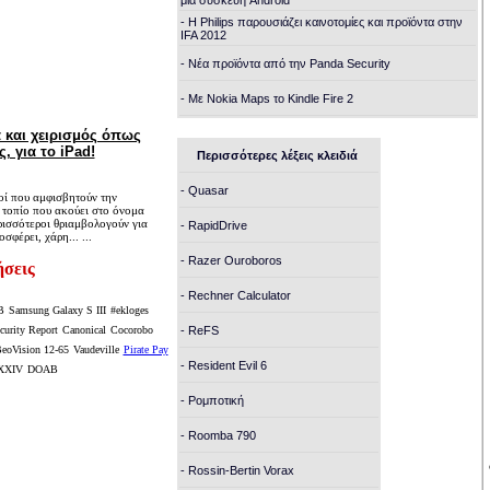
μια συσκευή Android
- Η Philips παρουσιάζει καινοτομίες και προϊόντα στην
IFA 2012
- Νέα προϊόντα από την Panda Security
- Με Nokia Maps το Kindle Fire 2
 και χειρισμός όπως
, για το iPad!
Περισσότερες λέξεις κλειδιά
- Quasar
ί που αμφισβητούν την
 τοπίο που ακούει στο όνομα
ρισσότεροι θριαμβολογούν για
- RapidDrive
φέρει, χάρη... ...
- Razer Ouroboros
ήσεις
- Rechner Calculator
B
Samsung Galaxy S III
#ekloges
ecurity Report
Canonical
Cocorobo
- ReFS
eoVision 12-65
Vaudeville
Pirate Pay
- Resident Evil 6
XXXIV
DOAB
- Ρομποτική
- Roomba 790
- Rossin-Bertin Vorax