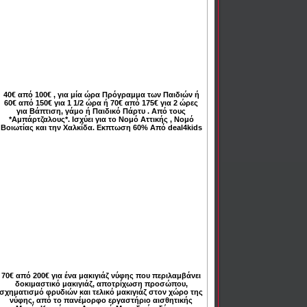
40€ από 100€ , για μία ώρα Πρόγραμμα των Παιδιών ή
60€ από 150€ για 1 1/2 ώρα ή 70€ από 175€ για 2 ώρες
για Βάπτιση, γάμο ή Παιδικό Πάρτυ . Από τους
*Αμπάρτζαλους*. Ισχύει για το Νομό Αττικής , Νομό
Βοιωτίας και την Χαλκίδα. Εκπτωση 60% Από deal4kids
70€ από 200€ για ένα μακιγιάζ νύφης που περιλαμβάνει
δοκιμαστικό μακιγιάζ, αποτρίχωση προσώπου,
σχηματισμό φρυδιών και τελικό μακιγιάζ στον χώρο της
νύφης, από το πανέμορφο εργαστήριο αισθητικής