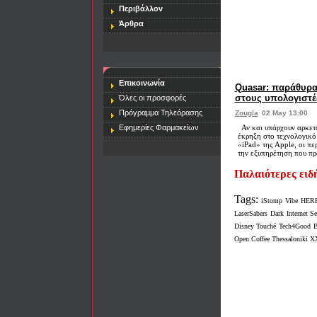
Περιβάλλον
Άρθρα
Επικοινωνία
Quasar: παράθυρα
στους υπολογιστές
Όλες οι προσφορές
Πρόγραμμα Τηλεόρασης
Zougla
02 May 13:00
Εφημερίες Φαρμακείων
Αν και υπάρχουν αρκετο
έκρηξη στο τεχνολογικό
«iPad» της Apple, οι πε
την εξυπηρέτηση που προσ
Παλαιότερες ειδ
Tags:
iStomp
Vibe
HER
LaserSabers
Dark
Internet S
Disney Touché
Tech4Good
B
Open Coffee Thessaloniki 