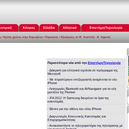
εντρική
Κόσμος
Ελλάδα
Αθλητικά
Επιστήμη/Τεχνολογία
η
•
Κρίση χρέους στην Ευρωζώνη
•
Πυρκαγιές
•
Εξεγέρσεις σε Μ. Ανατολή - Β. Αφρική
Περισσότερα νέα από την
Επιστήμη/Τεχνολογία
- Διάκριση για ελληνικά σχολεία σε πρόγραμμα της
Microsoft
- Με τετραπύρηνο επεξεργαστή αναμένεται το νέο
iPhone
- Λειτουργίες Bluetooth και AVNavigator για τα νέα
μοντέλα της Pioneer
- IFA 2012: Η Samsung διευρύνει τα όρια της
καινοτομίας
- Βίντεο για την οθόνη του νέου iPhone
- Διαγωνισμός Κοινωνικής Καινοτομίας και
Επιχειρηματικότητας
- Αντικαταστήστε το τηλεχειριστήριο της τηλεόρασης με